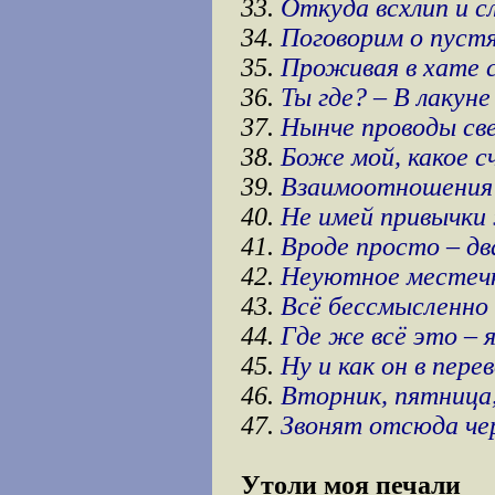
33.
Откуда всхлип и с
34.
Поговорим о пустя
35.
Проживая в хате с
36.
Ты где? – В лакуне 
37.
Нынче проводы све
38.
Боже мой, какое с
39.
Взаимоотношения
40.
Не имей привычки
41.
Вроде просто – д
42.
Неуютное местеч
43.
Всё бессмысленно 
44.
Где же всё это – я
45.
Ну и как он в пере
46.
Вторник, пятница, 
47.
Звонят отсюда чер
Утоли моя печали