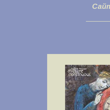
Сай
Лар