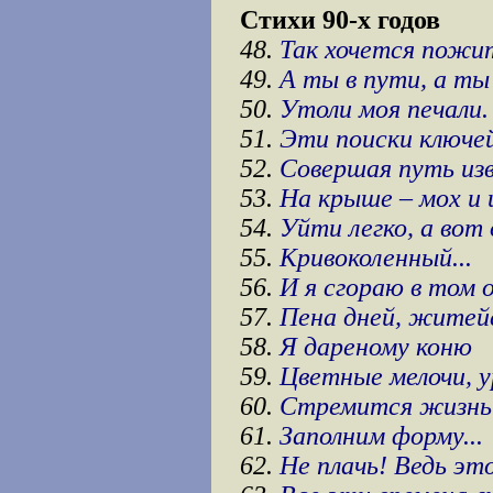
Стихи 90-х годов
48.
Так хочется пожит
49.
А ты в пути, а ты 
50.
Утоли моя печали.
51.
Эти поиски ключе
52.
Совершая путь из
53.
На крыше – мох и
54.
Уйти легко, а вот
55.
Кривоколенный...
56.
И я сгораю в том 
57.
Пена дней, житей
58.
Я дареному коню
59.
Цветные мелочи, у
60.
Стремится жизнь 
61.
Заполним форму...
62.
Не плачь! Ведь это