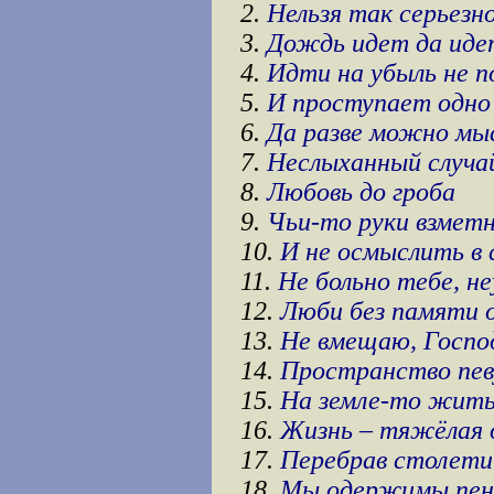
2.
Нельзя так серьезно
3.
Дождь идет да идет
4.
Идти на убыль не п
5.
И проступает одно с
6.
Да разве можно мыс
7.
Неслыханный случай
8.
Любовь до гроба
9.
Чьи-то руки взметну
10.
И не осмыслить в 
11.
Не больно тебе, не
12.
Люби без памяти 
13.
Не вмещаю, Господ
14.
Пространство певу
15.
На земле-то жить
16.
Жизнь – тяжёлая о
17.
Перебрав столети
18.
Мы одержимы пен