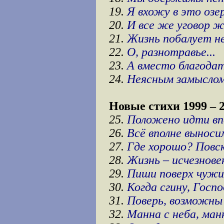
19.
Я вхожу в это озер
20.
И все же уговор 
21.
Жизнь побалует н
22.
О, разнотравье...
23.
А вместо благодат
24.
Неясным замысло
Новые стихи 1999 – 2
25.
Положено идти вп
26.
Всё вполне выносим
27.
Где хорошо? Повсю
28.
Жизнь – исчезнове
29.
Пиши поверх чужи
30.
Когда сгину, Господ
31.
Поверь, возможны
32.
Манна с неба, ман