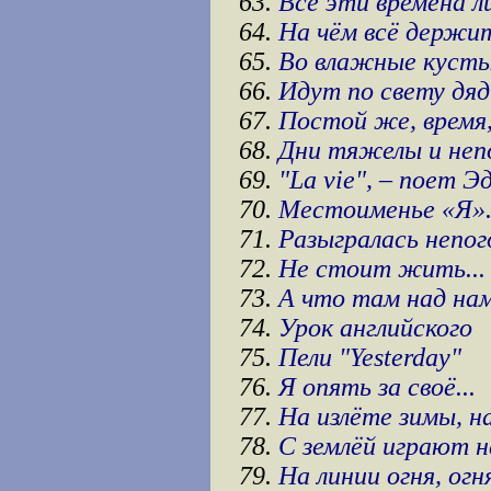
63.
Все эти времена л
64.
На чём всё держит
65.
Во влажные кусты.
66.
Идут по свету дя
67.
Постой же, время,
68.
Дни тяжелы и неп
69.
"La vie", – поет 
70.
Местоименье «Я».
71.
Разыгралась непог
72.
Не стоит жить...
73.
А что там над нам
74.
Урок английского
75.
Пели "Yesterday"
76.
Я опять за своё...
77.
На излёте зимы, н
78.
С землёй играют н
79.
На линии огня, огн